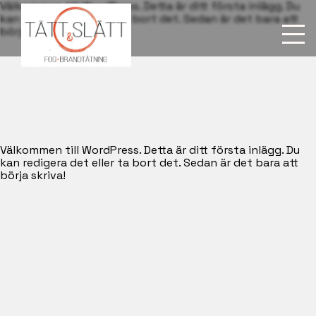
Skip
Välkommen till WordPress. Detta är ditt första inlägg. Du
to
kan redigera det eller ta bort det. Sedan är det bara att
content
börja skriva!
Välkommen till WordPress. Detta är ditt första inlägg. Du
kan redigera det eller ta bort det. Sedan är det bara att
börja skriva!